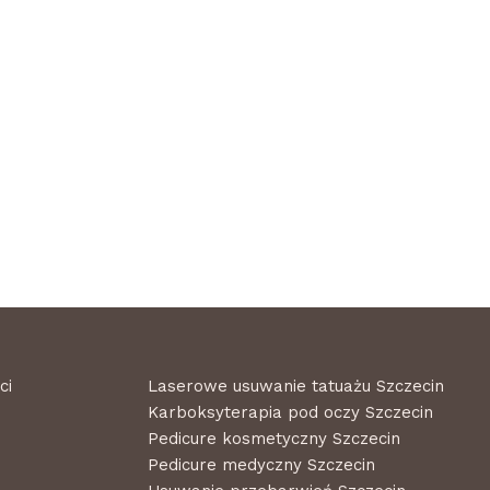
ci
Laserowe usuwanie tatuażu Szczecin
Karboksyterapia pod oczy Szczecin
Pedicure kosmetyczny Szczecin
Pedicure medyczny Szczecin