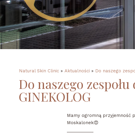
Natural Skin Clinic
»
Aktualności
»
Do naszego zesp
Do naszego zespołu 
GINEKOLOG
Mamy ogromną przyjemność pod
Moskalonek😍
___________