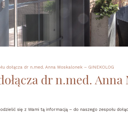
ołu dołącza dr n.med. Anna Moskalonek – GINEKOLOG
dołącza dr n.med. Anna
zielić się z Wami tą informacją – do naszego zespołu dołąc