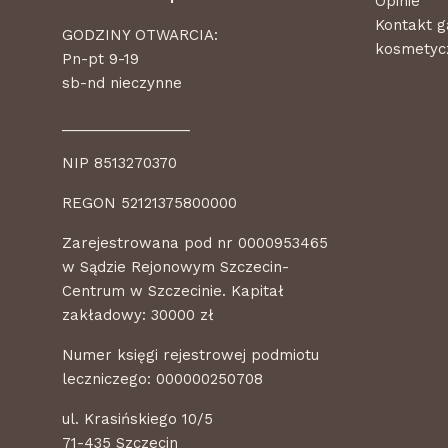
Opinie
Kontakt g
GODZINY OTWARCIA:
kosmetycz
Pn-pt 9-19
sb-nd nieczynne
________________
NIP 8513270370
REGON 52121375800000
Zarejestrowana pod nr 0000953465
w Sądzie Rejonowym Szczecin-
Centrum w Szczecinie. Kapitał
zakładowy: 30000 zł
Numer księgi rejestrowej podmiotu
leczniczego: 000000250708
ul. Krasińskiego 10/5
71-435 Szczecin