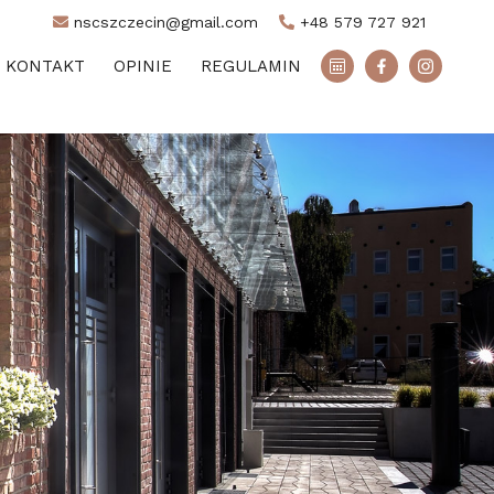
nscszczecin@gmail.com
+48 579 727 921
KONTAKT
OPINIE
REGULAMIN