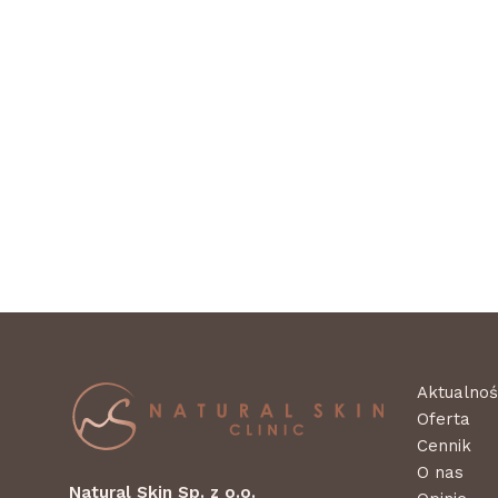
Aktualnoś
Oferta
Cennik
O nas
Natural Skin Sp. z o.o.