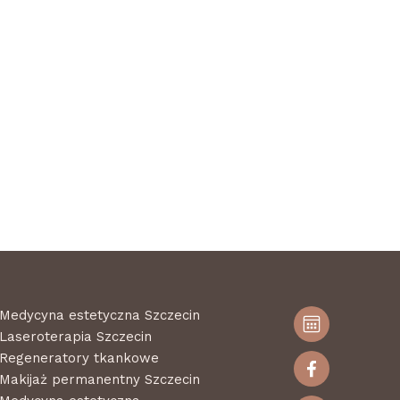
Medycyna estetyczna Szczecin
Laseroterapia Szczecin
Regeneratory tkankowe
Makijaż permanentny Szczecin