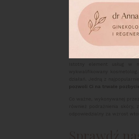
limfatyczny. Odpowiednio łąc
naszych klientów, aby maksym
Laser – be
owłosienia
Istotny element usług w na
wykwalifikowany kosmetolog. 
działań. Jedną z najpopularnie
pozwoli Ci na trwałe pozbycie
Co ważne, wykonywanej przez n
również podrażnienia skóry, 
odpowiedzialny za wzrost włos
Sprawdź nas