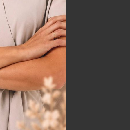
awet najbardziej wymagających
nej kosmetologii i medycyny
na świecie.
Bazujemy m.in. na
usług możesz skorzystać zatem
, jak i zaawansowana medycyna
zych usług?
czek czy redukcja blizn oraz
śnie przeprowadzamy usuwanie
cych z zastosowaniem kwasu
echnologii ultradźwiękowej
 wykorzystujemy również drenaż