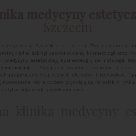
inika medycyny estetycz
Szczecin
ka estetyczna w Szczecinie, a zarazem Twoja naturalna s
ofesjonalne zabiegi zaawansowanej kosmetologii oraz med
su
medycyny estetycznej, kosmetologii, dermatologii, trych
generacyjnej
. Pomagamy wydobyć naturalne piękno, b
nych preparatach bezpiecznych dla skóry i środowiska. O
ej nowoczesne, które dopiero pojawiają się na polskim rynku.
zeba tylko odpowiednio wyeksponować.
na klinika medycyny e