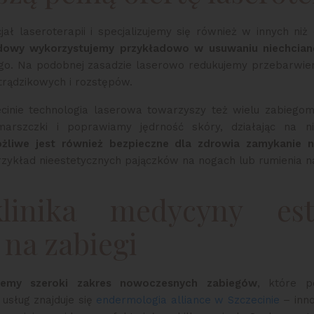
ał laseroterapii i specjalizujemy się również w innych niż
dowy wykorzystujemy przykładowo w usuwaniu niechcia
go. Na podobnej zasadzie laserowo redukujemy przebarwienia
otrądzikowych i rozstępów.
ecinie technologia laserowa towarzyszy też wielu zabiegom
arszczki i poprawiamy jędrność skóry, działając na n
żliwe jest również bezpieczne dla zdrowia zamykanie n
zykład nieestetycznych pajączków na nogach lub rumienia n
klinika medycyny est
na zabiegi
jemy szeroki zakres nowoczesnych zabiegów
, które 
usług znajduje się
endermologia alliance w Szczecinie
– inn