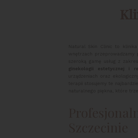
Kl
Natural Skin Clinic to klini
wnętrzach przeprowadzamy pr
szeroką gamę usług z zakre
ginekologii estetycznej i re
urządzeniach oraz ekologicz
terapii stosujemy te najbardzi
naturalnego piękna, które tr
Profesjonal
Szczecinie