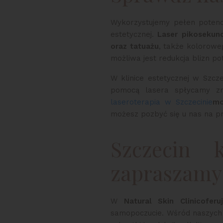
Wykorzystujemy pełen potencj
estetycznej.
Laser pikosekun
oraz tatuażu
, także kolorowe
możliwa jest redukcja blizn p
W klinice estetycznej w Szcz
pomocą lasera spłycamy zm
laseroterapia w Szczecinie
mo
możesz pozbyć się u nas na pr
Szczecin 
zapraszamy 
W
Natural Skin Clinic
oferu
samopoczucie. Wśród naszych 