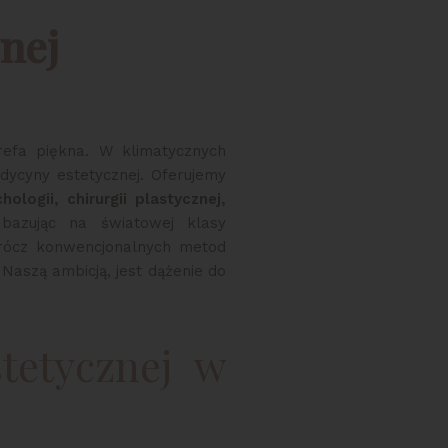
nej
trefa piękna. W klimatycznych
ycyny estetycznej. Oferujemy
ologii, chirurgii plastycznej,
azując na światowej klasy
prócz konwencjonalnych metod
 Naszą ambicją, jest dążenie do
stetycznej w