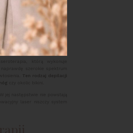
c je do indywidualnych potrzeb
du.
iechcianego
seroterapia, którą wykonuje
st naprawdę szerokie spektrum
owłosienia.
Ten rodzaj depilacji
 nóg
czy okolic bikini.
W jej następstwie nie powstają
owacyjny laser niszczy system
rapii