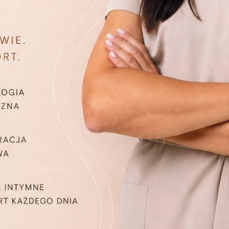
i medycyny estetycznej w Szczecinie sprosta oczekiwaniom n
cyjne, a zarazem w pełni bezpieczne
zabiegi zaawansowa
 przypadkach stanowią nowość zarówno w Polsce, jak i 
ieniu, ultradźwiękach czy też mikropigmentacji. Z naszych 
ę konwencjonalne zabiegi pielęgnacyjne lub prozdrowotne
gi wchodzą w zakres nas
rzykład laserowe usuwanie owłosienia, spłycanie zmarsz
ujemy także profesjonalny makijaż permanentny. Jednocze
ntnego lub tatuażu (czarno-białego i kolorowego)
ce estetycznej
mamy bogatą ofertę zabiegów odmładzają
bogatopłytkowego oraz biostymulatorów. Dzięki HIFU t
ing twarzy oraz ciała. Do ujędrniania i wygładzenia skóry