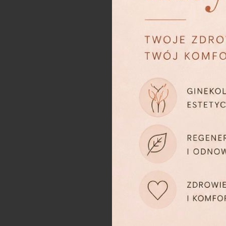
Szeroka oferta naszej klinik
klientów. Oferujemy innowa
estetycznej, które w wielu
wiązkach laserowych, podciśn
zarówno, jeśli interesują Ci
estetyczna.
Jakie zabie
Zainteresować może Cię na p
przebarwień skórnych. Wykon
niechcianego makijażu permane
W Natural Skin Clinic – klini
hialuronowego, czy
osocza 
wykonujemy bezoperacyjny lift