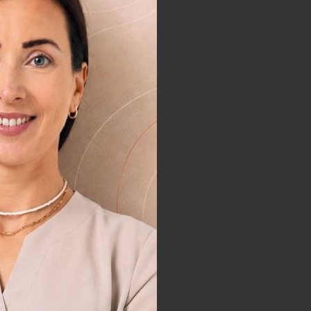
tury medycznej, przy której
ali wysokiej częstotliwości,
j.
osce o Twoje
achowej opieki trychologa.
 skóry głowy
. Przeprowadzają
e efekty wizualne oraz lepsze
zy się zatem nieprzerwanie z
zczecinie –
ogie