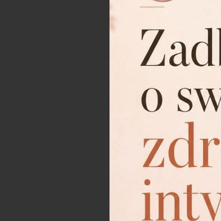
specjalizacjach.
Mamy ponad 
zastosowaniu dzięki temu mo
ultradźwięków, lasera frakcyj
Klinika est
zdrowie
W naszej klinice medycyny
Wykwalifikowani specjaliści
szczegółowy dobór bezpieczny
samopoczucie pacjentów. Pro
dbałością o Twoje zdrowie.
Klinika me
poznaj stos