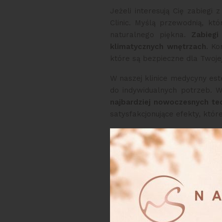
Jeżeli interesują Cię zabiegi
Clinic. Myślą przewodnią, kt
naturalnego piękna.
Z
abieg
klimatycznych wnętrzach
. Ko
które są bezpieczne dla Twoje
W naszej klinice medycyny est
do indywidualnych potrzeb. 
najbardziej nowoczesnych tec
satysfakcjonujące efekty, któ
W czym spec
estetycznej?
Zespół lekarzy naszej klinik
doświadczeniu zawodowym. 