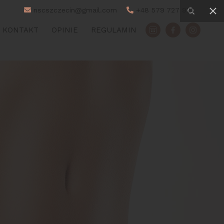
nscszczecin@gmail.com
+48 579 727 921
KONTAKT
OPINIE
REGULAMIN