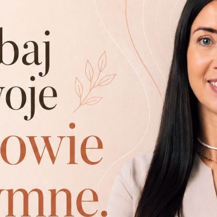
10-letnie doświadczenie w obsłudze nowoczesnej apara
żliwe jest wykonanie u nas zabiegów m.in. z użyciem f
nego, pikosekundowego oraz naczyniowego czy infuzji tlenowe
etyczna Szczecin – w tr
 estetycznej masz również możliwość skorzystania z f
 dokonują trafnych diagnoz dotyczących zdrowia Twojej
ch kuracji leczniczych, które przekładają się na estetyczn
fesjonalna i kompleksowa pielęgnacja Twojego ciała łąc
dycyny estetycznej w S
owane przez nas technol