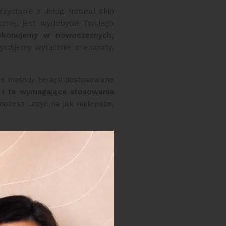
rzystanie z usług Natural Skin
cznej, jest wydobycie Twojego
wykonujemy w nowoczesnych,
ystujemy wyłącznie preparaty,
sze metody terapii dostosowane
 i te wymagające stosowania
ożesz liczyć na jak najlepsze,
rze medycyny
zerokiej wiedzy i wieloletnim
 w Szczecinie
o różnorodnych