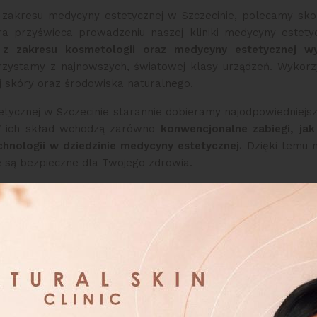
 z zakresu medycyny estetycznej w Szczecinie, polecamy sko
óra przyświeca prowadzeniu naszej kliniki medycyny estety
i z zakresu kosmetologii oraz medycyny estetycznej 
rzystamy z najnowszych, światowej klasy urządzeń. Wykorz
j skóry oraz środowiska naturalnego.
etycznej w Szczecinie starannie dobieramy najodpowiedniej
W ich skład wchodzą zarówno
konwencjonalne zabiegi, jak
hnologii w dziedzinie medycyny estetycznej.
Dzięki temu m
re są bezpieczne dla Twojego zdrowia.
jalizują się nasi leka
i estetycznej Natural Skin Clinic tworzą specjaliści o s
To zarówno
doktorzy nauk medycznych, jak i
kosmetolog