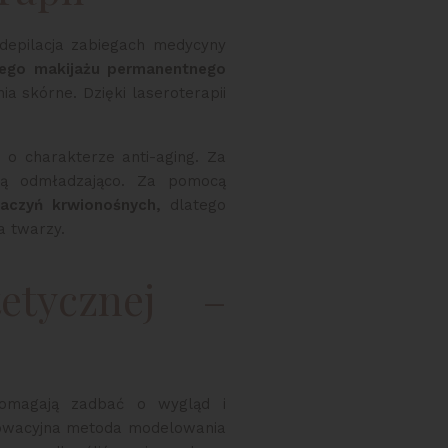
 depilacja zabiegach medycyny
nego makijażu permanentnego
 skórne. Dzięki laseroterapii
 o charakterze anti-aging. Za
ią odmładzająco. Za pomocą
aczyń krwionośnych,
dlatego
a twarzy.
etycznej –
pomagają zadbać o wygląd i
owacyjna metoda modelowania