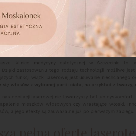
zymy
zabiegi medycyny estetycznej w Szczecinie
, dostosowują
alizować efekty pięknego, a jednocześnie naturalnego wyglą
zpieczne usuwanie n
szej klinice medycyny estetycznej w Szczecinie to la
Dzięki zastosowaniu tego rodzaju technologii możliwe je
jszych funkcji wiązki laserowej jest usuwanie niechcianego 
 się włosów z wybranej partii ciała, na przykład z twarzy,
as depilacji laserowej nie towarzyszy ból lub dyskomfort. 
zapalenie mieszków włosowych czy wrastające włoski. Inn
ów, a jego efekty są zauważalne już po pierwszym zabiegu.
zą pełną ofertę laserote