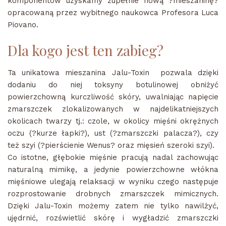
komponentów uzyskamy zupełnie nową ?mieszaninę?
opracowaną przez wybitnego naukowca Profesora Luca
Piovano.
Dla kogo jest ten zabieg?
Ta unikatowa mieszanina Jalu-Toxin pozwala dzięki
dodaniu do niej toksyny botulinowej obniżyć
powierzchowną kurczliwość skóry, uwalniając napięcie
zmarszczek zlokalizowanych w najdelikatniejszych
okolicach twarzy tj.: czole, w okolicy mięśni okrężnych
oczu (?kurze łapki?), ust (?zmarszczki palacza?), czy
też szyi (?pierścienie Wenus? oraz mięsień szeroki szyi).
Co istotne, głębokie mięśnie pracują nadal zachowując
naturalną mimikę, a jedynie powierzchowne włókna
mięśniowe ulegają relaksacji w wyniku czego następuje
rozprostowanie drobnych zmarszczek mimicznych.
Dzięki Jalu-Toxin możemy zatem nie tylko nawilżyć,
ujędrnić, rozświetlić skórę i wygładzić zmarszczki