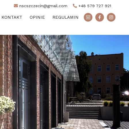
nscszczecin@gmail.com
+48 579 727 921
KONTAKT
OPINIE
REGULAMIN