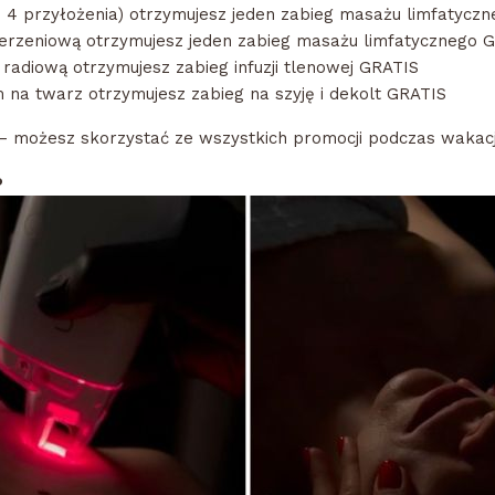
lub 4 przyłożenia) otrzymujesz jeden zabieg masażu limfatycz
derzeniową otrzymujesz jeden zabieg masażu limfatycznego 
 radiową otrzymujesz zabieg infuzji tlenowej GRATIS
na twarz otrzymujesz zabieg na szyję i dekolt GRATIS
– możesz skorzystać ze wszystkich promocji podczas wakacj
️