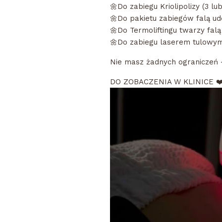
🌼Do zabiegu Kriolipolizy (3 
🌼Do pakietu zabiegów falą u
🌼Do Termoliftingu twarzy falą
🌼Do zabiegu laserem tulowym 
Nie masz żadnych ograniczeń 
DO ZOBACZENIA W KLINICE ❤