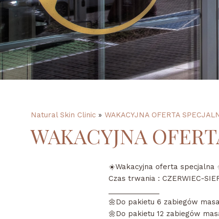
Natural Skin Clinic
»
WAKACYJNA OFERTA SPECJAL
WAKACYJNA OFERT
☀️Wakacyjna oferta specjalna 
Czas trwania : CZERWIEC-SIE
_____________
🌼Do pakietu 6 zabiegów mas
🌼Do pakietu 12 zabiegów mas