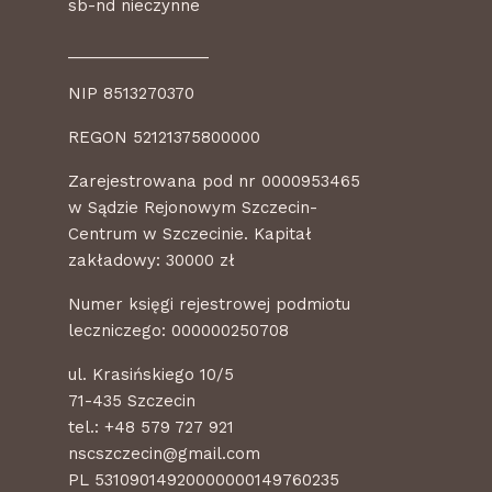
sb-nd nieczynne
________________
NIP 8513270370
REGON 52121375800000
Zarejestrowana pod nr 0000953465
w Sądzie Rejonowym Szczecin-
Centrum w Szczecinie. Kapitał
zakładowy: 30000 zł
Numer księgi rejestrowej podmiotu
leczniczego: 000000250708
ul. Krasińskiego 10/5
71-435 Szczecin
tel.:
+48 579 727 921
nscszczecin@gmail.com
PL 53109014920000000149760235