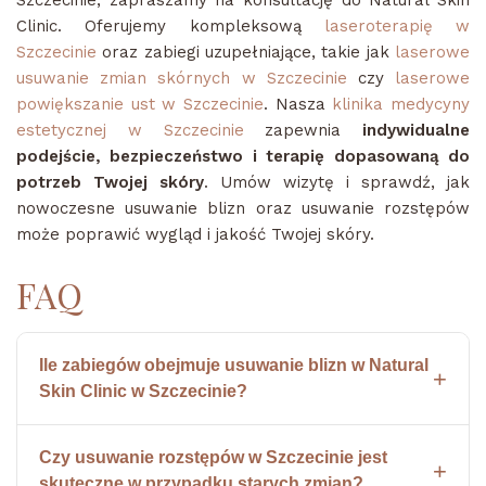
Szczecinie, zapraszamy na konsultację do Natural Skin
Clinic. Oferujemy kompleksową
laseroterapię w
Szczecinie
oraz zabiegi uzupełniające, takie jak
laserowe
usuwanie zmian skórnych w Szczecinie
czy
laserowe
powiększanie ust w Szczecinie
. Nasza
klinika medycyny
estetycznej w Szczecinie
zapewnia
indywidualne
podejście, bezpieczeństwo i terapię dopasowaną do
potrzeb Twojej skóry
. Umów wizytę i sprawdź, jak
nowoczesne usuwanie blizn oraz usuwanie rozstępów
może poprawić wygląd i jakość Twojej skóry.
FAQ
Ile zabiegów obejmuje usuwanie blizn w Natural
Skin Clinic w Szczecinie?
Czy usuwanie rozstępów w Szczecinie jest
skuteczne w przypadku starych zmian?