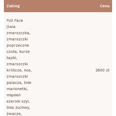
Zabieg
Cena
Full Face
(lwia
zmarszczka,
zmarszczki
poprzeczne
czoła, kurze
łapki,
zmarszczki
królicze, nos,
2600 zł
zmarszczki
palacza, linie
marionetki,
mięsień
szeroki szyi,
linia żuchwy,
żwacze,