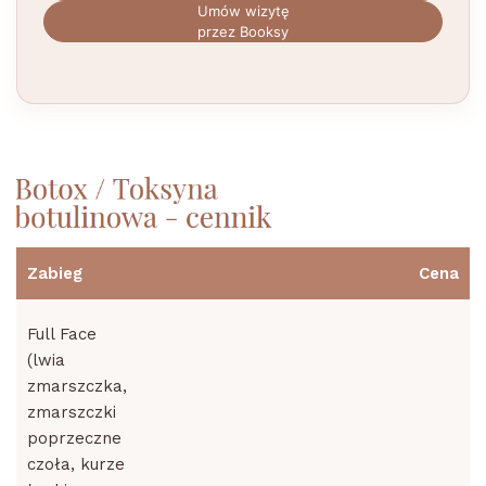
Umów wizytę
przez Booksy
Zabieg
Cena
Full Face
(lwia
zmarszczka,
zmarszczki
poprzeczne
czoła, kurze