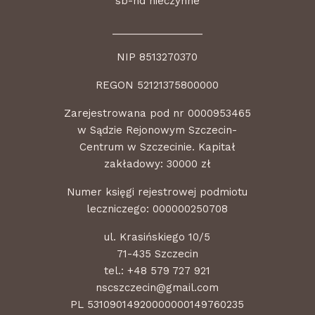
sb-nd nieczynne
________________
NIP 8513270370
REGON 52121375800000
Zarejestrowana pod nr 0000953465
w Sądzie Rejonowym Szczecin-
Centrum w Szczecinie. Kapitał
zakładowy: 30000 zł
Numer księgi rejestrowej podmiotu
leczniczego: 000000250708
ul. Krasińskiego 10/5
71-435 Szczecin
tel.:
+48 579 727 921
nscszczecin@gmail.com
PL 53109014920000000149760235