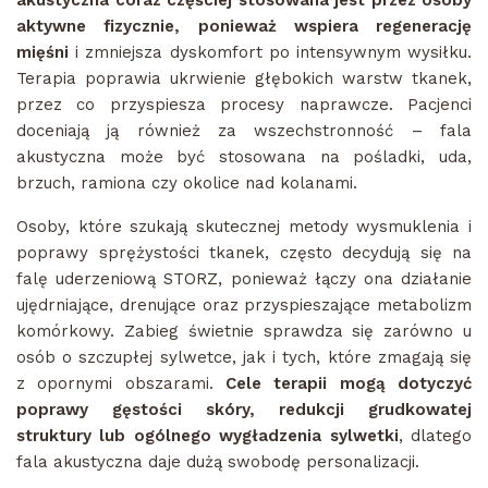
akustyczna coraz częściej stosowana jest przez osoby
aktywne fizycznie, ponieważ wspiera regenerację
mięśni
i zmniejsza dyskomfort po intensywnym wysiłku.
Terapia poprawia ukrwienie głębokich warstw tkanek,
przez co przyspiesza procesy naprawcze. Pacjenci
doceniają ją również za wszechstronność – fala
akustyczna może być stosowana na pośladki, uda,
brzuch, ramiona czy okolice nad kolanami.
Osoby, które szukają skutecznej metody wysmuklenia i
poprawy sprężystości tkanek, często decydują się na
falę uderzeniową STORZ, ponieważ łączy ona działanie
ujędrniające, drenujące oraz przyspieszające metabolizm
komórkowy. Zabieg świetnie sprawdza się zarówno u
osób o szczupłej sylwetce, jak i tych, które zmagają się
z opornymi obszarami.
Cele terapii mogą dotyczyć
poprawy gęstości skóry, redukcji grudkowatej
struktury lub ogólnego wygładzenia sylwetki
, dlatego
fala akustyczna daje dużą swobodę personalizacji.